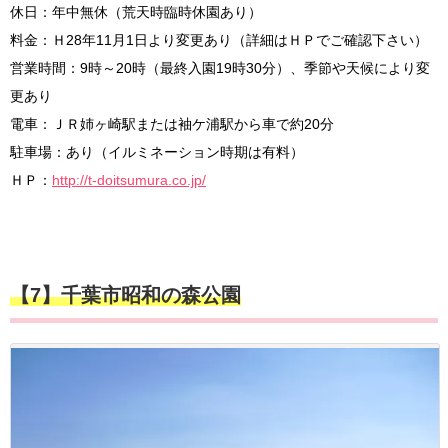
休日：年中無休（荒天時臨時休園あり）
料金：Ｈ28年11月1日より変更あり（詳細はＨＰでご確認下さい）
営業時間：9時～20時（最終入園19時30分）、季節や天候により変
更あり
電車：ＪＲ姉ヶ崎駅または袖ケ浦駅から車で約20分
駐車場：あり（イルミネーション時期は有料）
ＨＰ：
http://t-doitsumura.co.jp/
【7】千葉市昭和の森公園