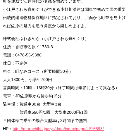
軒を連ねて江戸時代の名残を留めています。
小江戸さわら舟めぐりができる小野川沿岸は関東で初めて国の重要
伝統的建造物群保存地区に指定されており、川面から町並を見上げ
れば佐原の魅力を違う角度から楽しめますよ。
株式会社ぶれきめら（小江戸さわら舟めぐり）
住所：香取市佐原イ1730-3
電話：0478-55-9380
休日：不定休
料金：町なみコース（所要時間30分）
大人1300円、小学生700円
営業時間：10時～16時30分（終了時間は季節によって異なる）
電車：JR佐原駅から徒歩約15分
駐車場：普通車30台 大型車3台
普通車550円/1回、大型車2000円/1回
＊団体様で乗船の場合大型車は3時間まで無料
HP：
http://maruchiba.jp/sys/data/index/page/id/16593/