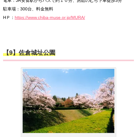
電車：JR安食駅からバスで約１０分、房総のむら下車徒歩3分
駐車場：300台、料金無料
HＰ：
https://www.chiba-muse.or.jp/MURA/
【9】佐倉城址公園