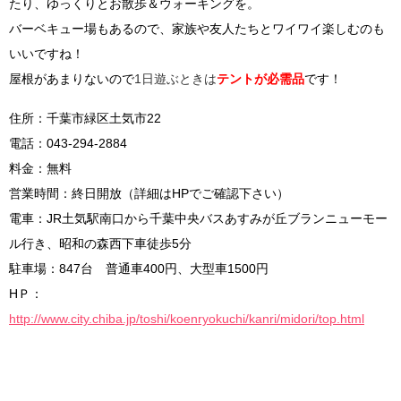
たり、ゆっくりとお散歩＆ウォーキングを。
バーベキュー場もあるので、家族や友人たちとワイワイ楽しむのも
いいですね！
屋根があまりないので
1日遊ぶときは
テントが必需品
です！
住所：千葉市緑区土気市22
電話：043-294-2884
料金：無料
営業時間：終日開放（詳細はHPでご確認下さい）
電車：JR土気駅南口から千葉中央バスあすみが丘ブランニューモー
ル行き、昭和の森西下車徒歩5分
駐車場：847台 普通車400円、大型車1500円
HＰ：
http://www.city.chiba.jp/toshi/koenryokuchi/kanri/midori/top.html