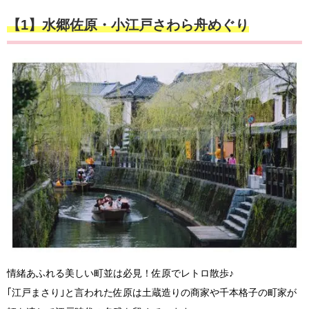
【1】水郷佐原・小江戸さわら舟めぐり
情緒あふれる美しい町並は必見！佐原でレトロ散歩♪
｢江戸まさり｣と言われた佐原は土蔵造りの商家や千本格子の町家が