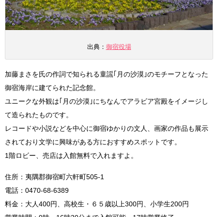
出典：
御宿役場
加藤まさを氏の作詞で知られる童謡｢月の沙漠｣のモチーフとなった
御宿海岸に建てられた記念館。
ユニークな外観は｢月の沙漠｣にちなんでアラビア宮殿をイメージし
て造られたものです。
レコードや小説などを中心に御宿ゆかりの文人、画家の作品も展示
されており文学に興味がある方におすすめスポットです。
1階ロビー、売店は入館無料で入れますよ。
住所：夷隅郡御宿町六軒町505-1
電話：0470-68-6389
料金：大人400円、高校生・６５歳以上300円、小学生200円