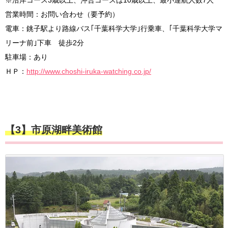
※沿岸コース3歳以上、沖合コースは10歳以上、最小運航人数7人
営業時間：お問い合わせ（要予約）
電車：銚子駅より路線バス｢千葉科学大学｣行乗車、｢千葉科学大学マ
リーナ前｣下車 徒歩2分
駐車場：あり
ＨＰ：
http://www.choshi-iruka-watching.co.jp/
【3】市原湖畔美術館