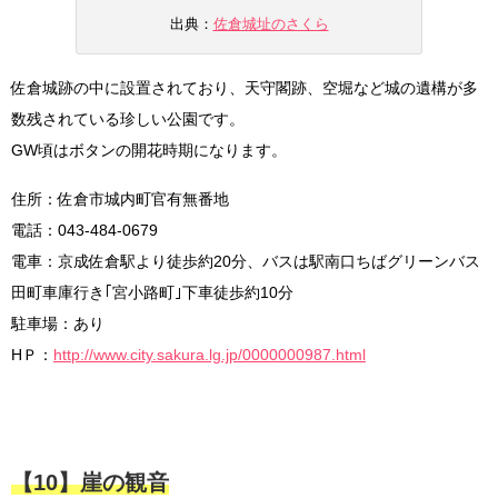
出典：
佐倉城址のさくら
佐倉城跡の中に設置されており、天守閣跡、空堀など城の遺構が多
数残されている珍しい公園です。
GW頃はボタンの開花時期になります。
住所：佐倉市城内町官有無番地
電話：043-484-0679
電車：京成佐倉駅より徒歩約20分、バスは駅南口ちばグリーンバス
田町車庫行き｢宮小路町｣下車徒歩約10分
駐車場：あり
HＰ：
http://www.city.sakura.lg.jp/0000000987.html
【10】崖の観音