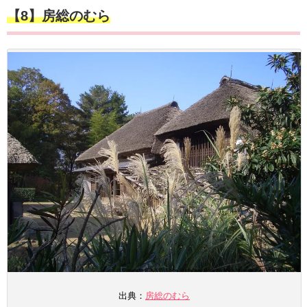
【8】房総のむら
出典：
房総のむら