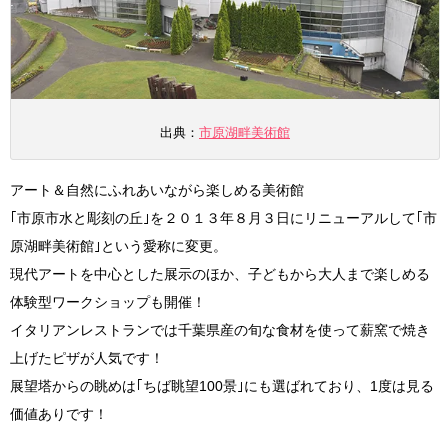
出典：
市原湖畔美術館
アート＆自然にふれあいながら楽しめる美術館
｢市原市水と彫刻の丘｣を２０１３年８月３日にリニューアルして｢市
原湖畔美術館｣という愛称に変更。
現代アートを中心とした展示のほか、子どもから大人まで楽しめる
体験型ワークショップも開催！
イタリアンレストランでは千葉県産の旬な食材を使って薪窯で焼き
上げたピザが人気です！
展望塔からの眺めは｢ちば眺望100景｣にも選ばれており、1度は見る
価値ありです！