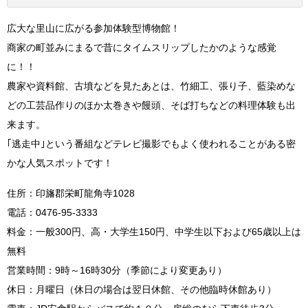
広大な里山に広がる参加体験型博物館！
商家の町並みにまるで昔にタイムスリップしたかのような感覚
に！！
農家や資料館、古墳などを見たあとは、竹細工、張り子、藍染めな
どの工芸品作りのほか太巻きや饅頭、そば打ちなどの料理体験も出
来ます。
｢逃走中｣という番組などテレビ撮影でもよく使われることがある密
かな人気スポットです！
住所：印旛郡栄町龍角寺1028
電話：0476-95-3333
料金：一般300円、高・大学生150円、中学生以下および65歳以上は
無料
営業時間：9時～16時30分（季節により変更あり）
休日：月曜日（休日の場合は翌日休館、その他臨時休館あり）