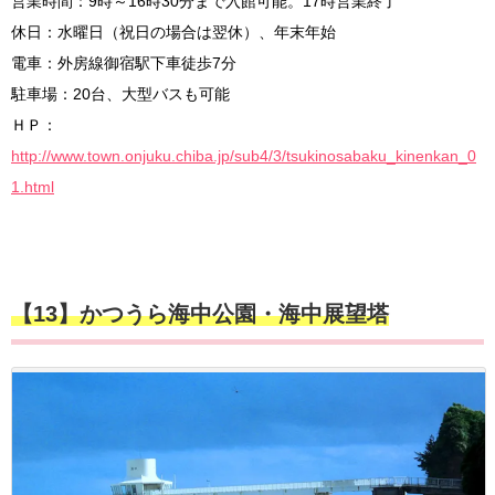
営業時間：9時～16時30分まで入館可能。17時営業終了
休日：水曜日（祝日の場合は翌休）、年末年始
電車：外房線御宿駅下車徒歩7分
駐車場：20台、大型バスも可能
ＨＰ：
http://www.town.onjuku.chiba.jp/sub4/3/tsukinosabaku_kinenkan_0
1.html
【13】かつうら海中公園・海中展望塔