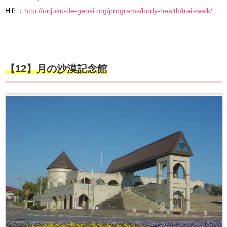
HＰ：
http://onjuku-de-genki.org/programs/body-health/trail-walk/
【12】月の沙漠記念館