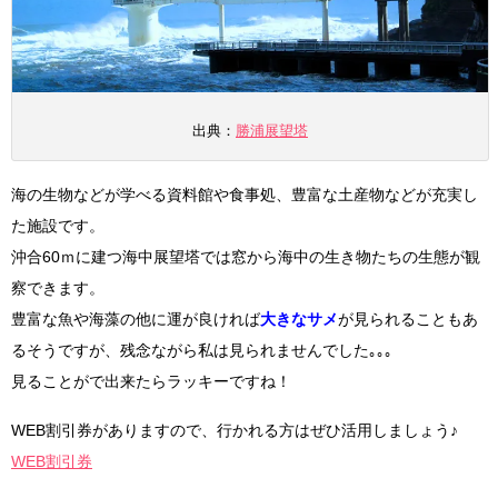
出典：
勝浦展望塔
海の生物などが学べる資料館や食事処、豊富な土産物などが充実し
た施設です。
沖合60ｍに建つ海中展望塔では窓から海中の生き物たちの生態が観
察できます。
豊富な魚や海藻の他に運が良ければ
大きなサメ
が見られることもあ
るそうですが、残念ながら私は見られませんでした｡｡｡
見ることがで出来たらラッキーですね！
WEB割引券がありますので、行かれる方はぜひ活用しましょう♪
WEB割引券