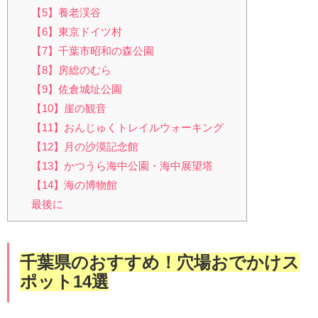
【5】養老渓谷
【6】東京ドイツ村
【7】千葉市昭和の森公園
【8】房総のむら
【9】佐倉城址公園
【10】崖の観音
【11】おんじゅくトレイルウォーキング
【12】月の沙漠記念館
【13】かつうら海中公園・海中展望塔
【14】海の博物館
最後に
千葉県のおすすめ！穴場おでかけス
ポット14選