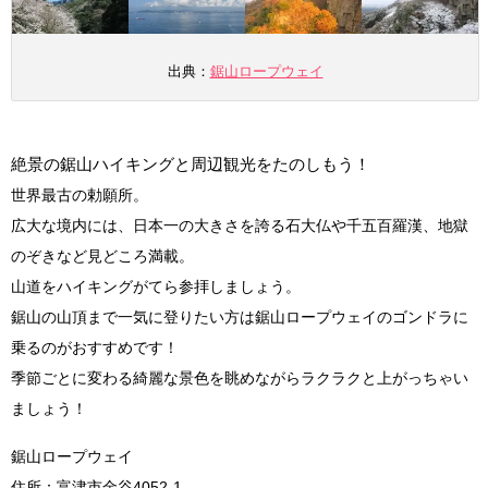
出典：
鋸山ロープウェイ
絶景の鋸山ハイキングと周辺観光をたのしもう！
世界最古の勅願所。
広大な境内には、日本一の大きさを誇る石大仏や千五百羅漢、地獄
のぞきなど見どころ満載。
山道をハイキングがてら参拝しましょう。
鋸山の山頂まで一気に登りたい方は鋸山ロープウェイのゴンドラに
乗るのがおすすめです！
季節ごとに変わる綺麗な景色を眺めながらラクラクと上がっちゃい
ましょう！
鋸山ロープウェイ
住所：富津市金谷4052-1