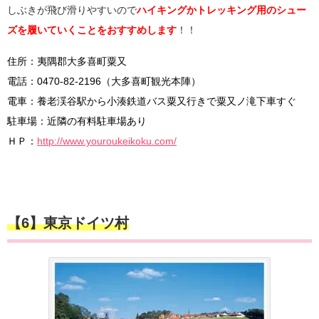
しぶきが飛び滑りやすいので
ハイキングかトレッキング用のシュー
ズを履いていくことをおすすめします
！！
住所：夷隅郡大多喜町粟又
電話：0470-82-2196（大多喜町観光本陣）
電車：養老渓谷駅から小湊鉄道バス粟又行きで粟又ノ滝下車すぐ
駐車場：近隣の有料駐車場あり
ＨＰ：
http://www.youroukeikoku.com/
【6】東京ドイツ村