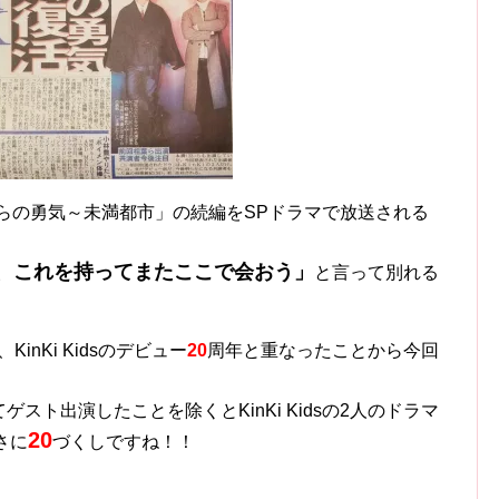
くらの勇気～未満都市」の続編をSPドラマで放送される
後、これを持ってまたここで会おう」
と言って別れる
KinKi Kidsのデビュー
20
周年と重なったことから今回
としてゲスト出演したことを除くとKinKi Kidsの2人のドラマ
20
さに
づくしですね！！