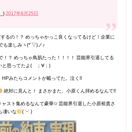
_)
2017年6月25日
に出演するの！？ めっちゃかっこ良くなってるけど！企業に
楽しみヽ(*´▽)ノ♪
で！？ めっちゃ鳥肌たった！！！！ 芸能界引退してる
と思ってたよ( ；∀；)
HPみたらコメントが載ってた。泣く!!
絶対に見んと！ まさかまた、小原くん拝めるなんて!!
0年前のキャスト集めるなんて豪華✩ 芸能界引退した小原裕貴さ
も凄いな
( ˊᵕˋ )