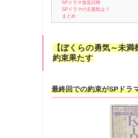
SPドラマ放送日時
SPドラマの主題歌は？
まとめ
【ぼくらの勇気～未満都
約束果たす
最終回での約束がSPドラ