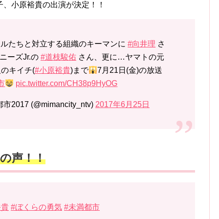
子、小原裕貴の出演が決定！！
ケルたちと対立する組織のキーマンに
#向井理
さ
ーズJr.の
#道枝駿佑
さん、更に…ヤマトの元
人のキイチ(
#小原裕貴
)まで
7月21日(金)の放送
市
pic.twitter.com/CH38p9HyOG
7 (@mimancity_ntv)
2017年6月25日
の声！！
裕貴
#ぼくらの勇気
#未満都市