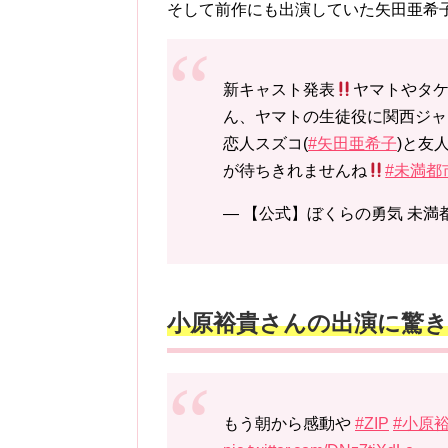
そして前作にも出演していた矢田亜希
新キャスト発表
ヤマトやタ
ん、ヤマトの生徒役に関西ジャニ
恋人スズコ(
#矢田亜希子
)と友
が待ちきれませんね
#未満都
— 【公式】ぼくらの勇気 未満都市201
小原裕貴さんの出演に驚き
もう朝から感動や
#ZIP
#小原