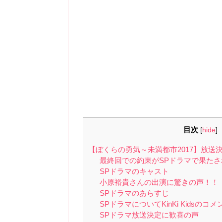
目次
[
hide
]
【ぼくらの勇気～未満都市2017】放送
最終回での約束がSPドラマで果たさ
SPドラマのキャスト
小原裕貴さんの出演に驚きの声！！
SPドラマのあらすじ
SPドラマについてKinKi Kidsのコメ
SPドラマ放送決定に歓喜の声