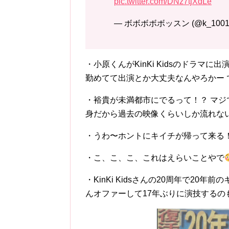
pic.twitter.com/DNz7tjXdLe
— ボボボボボッスン (@k_1001
・小原くんがKinKi Kidsのドラマ
勤めてて出演とか大丈夫なんやろかー でも
・裕貴が未満都市にでるって！？ マジ
身だから過去の映像くらいしか流れない
・うわ〜ホントにキイチが帰って来る！
・こ、こ、こ、これはえらいことやで
・KinKi Kidsさんの20周年で2
んオファーして17年ぶりに演技するの